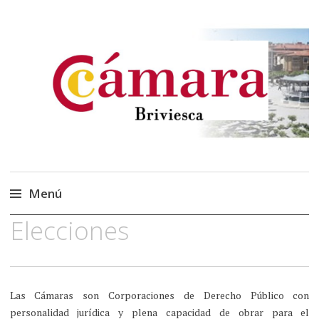
Cámara Oficial de
Cámara Briviesca
Comercio, Industria y
Servicios de Briviesca
Menú
Elecciones
Saltar
al
contenido
Las Cámaras son Corporaciones de Derecho Público con
personalidad jurídica y plena capacidad de obrar para el