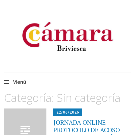
Cámara Oficial de
Cámara Briviesca
Comercio, Industria y
Servicios de Briviesca
Menú
Categoría:
Sin categoría
Saltar
al
contenido
22/06/2026
JORNADA ONLINE
PROTOCOLO DE ACOSO