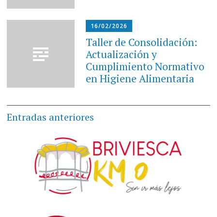
16/02/2026
Taller de Consolidación:
Actualización y
Cumplimiento Normativo
en Higiene Alimentaria
Navegación
Entradas anteriores
de
entradas