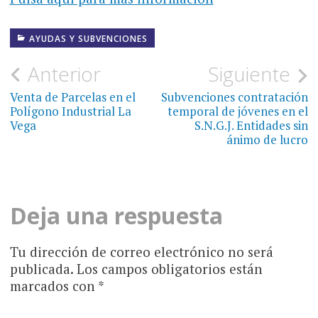
AYUDAS Y SUBVENCIONES
Navegación
Anterior
Siguiente
de
Venta de Parcelas en el
Subvenciones contratación
Polígono Industrial La
temporal de jóvenes en el
entradas
Vega
S.N.G.J. Entidades sin
ánimo de lucro
Deja una respuesta
Tu dirección de correo electrónico no será
publicada.
Los campos obligatorios están
marcados con
*