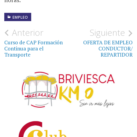
EMPLEO
Navegación
Anterior
Siguiente
de
Curso de CAP Formación
OFERTA DE EMPLEO
Continua para el
CONDUCTOR/
entradas
Transporte
REPARTIDOR