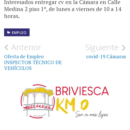
Interesados entregar cv en la Cámara en Calle
Medina 2 piso 1º, de lunes a viernes de 10 a 14
horas.
EMPLEO
Navegación
Anterior
Siguiente
de
Oferta de Empleo
covid-19 Cámaras
INSPECTOR TÉCNICO DE
entradas
VEHÍCULOS