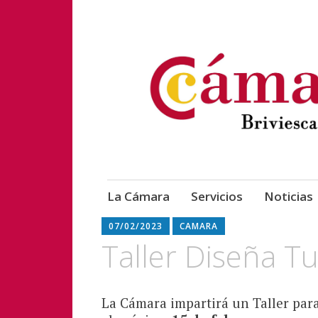
Cámara Briviesca
Cámara Oficial 
Saltar
La Cámara
Servicios
Noticias
al
contenido
07/02/2023
CAMARA
Taller Diseña Tu
La Cámara impartirá un Taller par