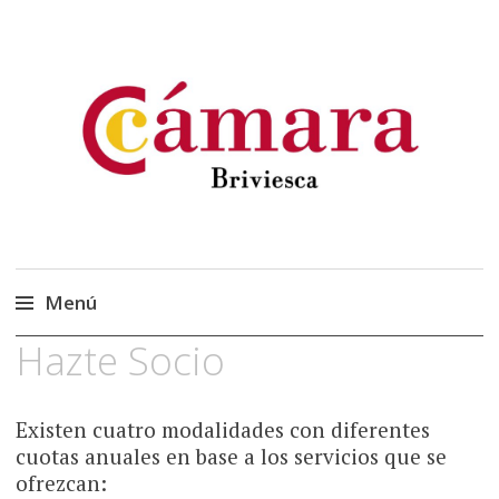
Cámara Oficial de
Cámara Briviesca
Comercio, Industria y
Servicios de Briviesca
Menú
Hazte Socio
Saltar
al
contenido
Existen cuatro modalidades con diferentes
cuotas anuales en base a los servicios que se
ofrezcan: