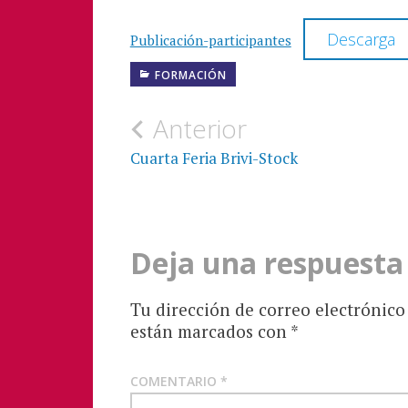
Descarga
Publicación-participantes
FORMACIÓN
Navegación
Anterior
de
Cuarta Feria Brivi-Stock
entradas
Deja una respuesta
Tu dirección de correo electrónico
están marcados con
*
COMENTARIO
*