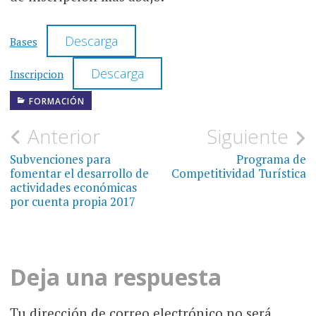
Descarga
Bases
Descarga
Inscripcion
FORMACIÓN
Navegación
Anterior
Siguiente
de
Subvenciones para
Programa de
fomentar el desarrollo de
Competitividad Turística
entradas
actividades económicas
por cuenta propia 2017
Deja una respuesta
Tu dirección de correo electrónico no será