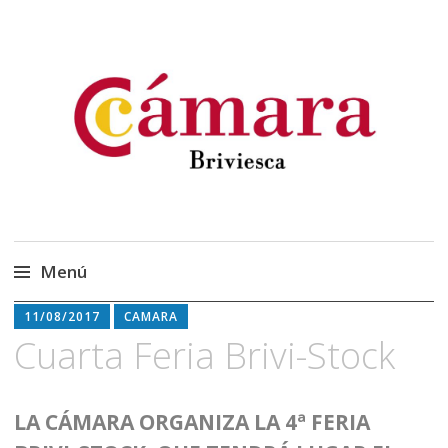
Cámara Oficial de
Cámara Briviesca
Comercio, Industria y
Servicios de Briviesca
Menú
Saltar
11/08/2017
CAMARA
al
Cuarta Feria Brivi-Stock
contenido
LA CÁMARA ORGANIZA LA 4ª FERIA