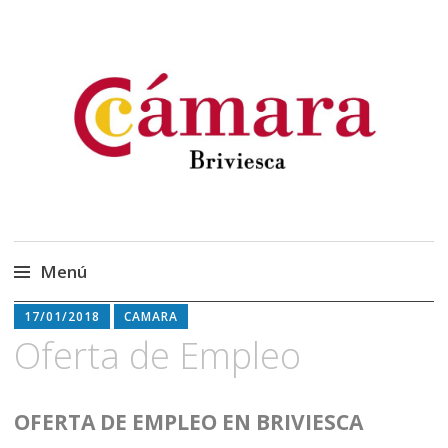
Cámara Oficial de
Cámara Briviesca
Comercio, Industria y
Servicios de Briviesca
Menú
Saltar
17/01/2018
CAMARA
al
Oferta de Empleo
contenido
OFERTA DE EMPLEO EN BRIVIESCA