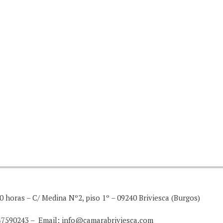
0 horas – C/ Medina Nº2, piso 1º – 09240 Briviesca (Burgos)
947590243 – Email: info@camarabriviesca.com