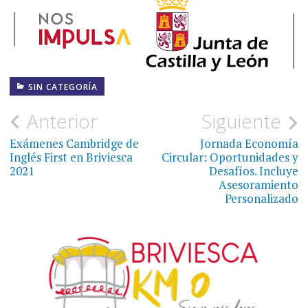
SIN CATEGORÍA
Navegación
Anterior
Siguiente
de
Exámenes Cambridge de
Jornada Economía
Inglés First en Briviesca
Circular: Oportunidades y
entradas
2021
Desafíos. Incluye
Asesoramiento
Personalizado