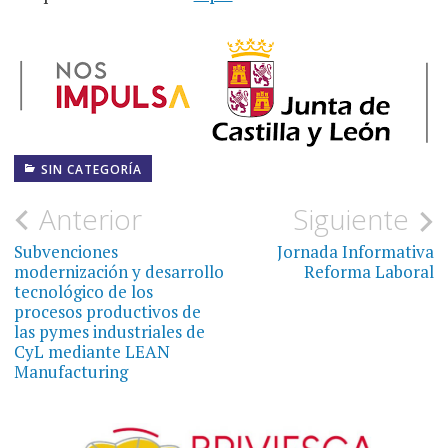
SIN CATEGORÍA
Navegación
Anterior
Siguiente
de
Subvenciones
Jornada Informativa
modernización y desarrollo
Reforma Laboral
entradas
tecnológico de los
procesos productivos de
las pymes industriales de
CyL mediante LEAN
Manufacturing