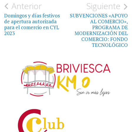
Navegación
Anterior
Siguiente
de
Domingos y días festivos
SUBVENCIONES «APOYO
de apertura autorizada
AL COMERCIO»,
entradas
para el comercio en CYL
PROGRAMA DE
2023
MODERNIZACIÓN DEL
COMERCIO: FONDO
TECNOLÓGICO