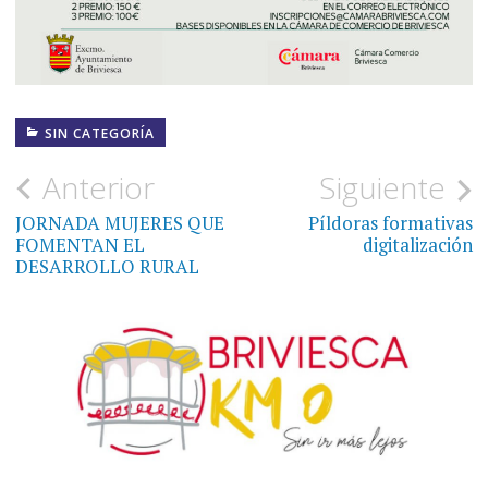
SIN CATEGORÍA
Navegación
Anterior
Siguiente
de
JORNADA MUJERES QUE
Píldoras formativas
FOMENTAN EL
digitalización
entradas
DESARROLLO RURAL