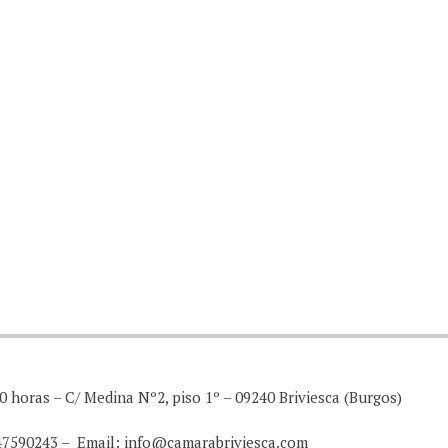
0 horas – C/ Medina Nº2, piso 1º – 09240 Briviesca (Burgos)
947590243 – Email: info@camarabriviesca.com