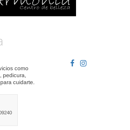
a
rvicios como
, pedicura,
para cuidarte.
 09240