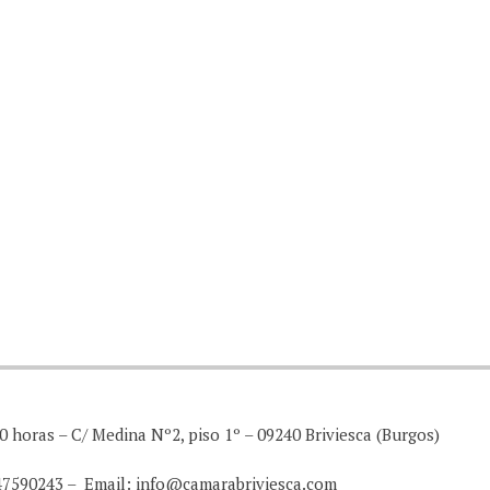
0 horas – C/ Medina Nº2, piso 1º – 09240 Briviesca (Burgos)
947590243 – Email: info@camarabriviesca.com