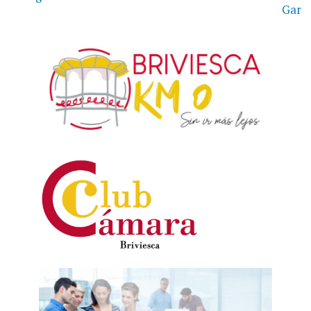
de
Gar
entradas