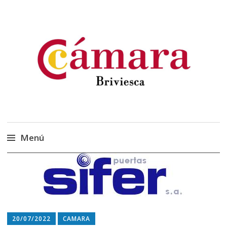
Cámara Oficial de
Cámara Briviesca
Comercio, Industria y
Servicios de Briviesca
Menú
Saltar
al
contenido
20/07/2022
CAMARA