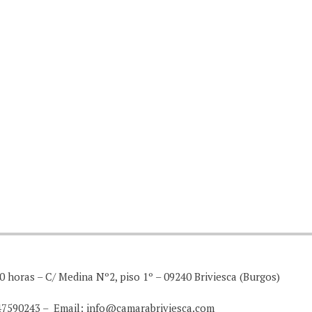
0 horas – C/ Medina Nº2, piso 1º – 09240 Briviesca (Burgos)
947590243 – Email: info@camarabriviesca.com