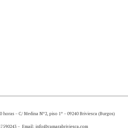
0 horas – C/ Medina Nº2, piso 1º – 09240 Briviesca (Burgos)
947590243 – Email: info@camarabriviesca.com