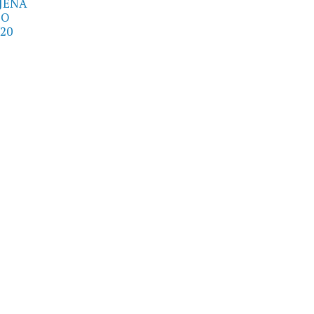
JENA
SO
20