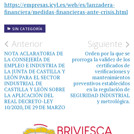
https://empresas.jcyl.es/web/es/lanzadera-
financiera/medidas-financieras-ante-crisis.html
SIN CATEGORÍA
Navegación
Anterior
Siguiente
de
NOTA ACLARATORIA DE
Orden por la que se
LA CONSEJERÍA DE
prorroga la validez de los
entradas
EMPLEO E INDUSTRIA DE
certificados de
LA JUNTA DE CASTILLA Y
verificaciones y
LEÓN PARA EL SECTOR
mantenimientos
INDUSTRIAL DE
preventivos establecidos
CASTILLA Y LEÓN SOBRE
en la regulación de
LA APLICACIÓN DEL
SEGURIDAD INDUSTRIAL
REAL DECRETO-LEY
y metrológica.
10/2020, DE 29 DE MARZO