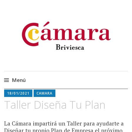
Cámara Oficial de
Cámara Briviesca
Comercio, Industria y
Servicios de Briviesca
Menú
Saltar
18/01/2021
CAMARA
al
Taller Diseña Tu Plan
contenido
La Cámara impartirá un Taller para ayudarte a
Diseñar tu propio Plan de Empresa el próximo