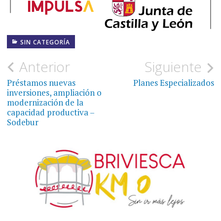
SIN CATEGORÍA
Navegación
Anterior
Siguiente
de
Préstamos nuevas
Planes Especializados
inversiones, ampliación o
entradas
modernización de la
capacidad productiva –
Sodebur