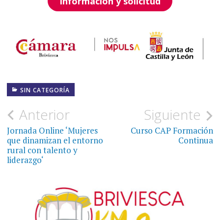
Información y solicitud
SIN CATEGORÍA
Navegación
Anterior
Siguiente
de
Jornada Online ‘Mujeres
Curso CAP Formación
que dinamizan el entorno
Continua
entradas
rural con talento y
liderazgo‘