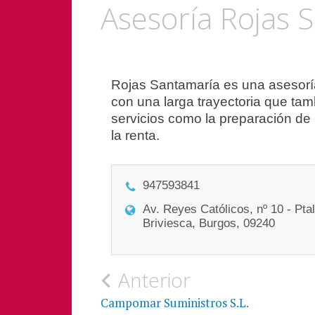
Asesoría Rojas 
Navegación
Rojas Santamaría es una asesor
con una larga trayectoria que tam
de
servicios como la preparación de 
entradas
la renta.
947593841
Av. Reyes Católicos, nº 10 - Ptal
Briviesca, Burgos, 09240
Anterior
Campomar Suministros S.L.