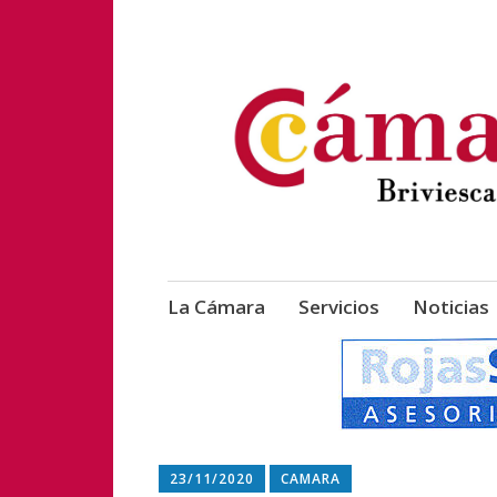
Cámara Briviesca
Cámara Oficial 
Saltar
La Cámara
Servicios
Noticias
al
contenido
23/11/2020
CAMARA