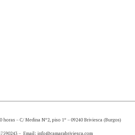
0 horas – C/ Medina Nº2, piso 1º – 09240 Briviesca (Burgos)
947590243 – Email: info@camarabriviesca.com