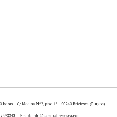
0 horas – C/ Medina Nº2, piso 1º – 09240 Briviesca (Burgos)
947590243 – Email: info@camarabriviesca.com