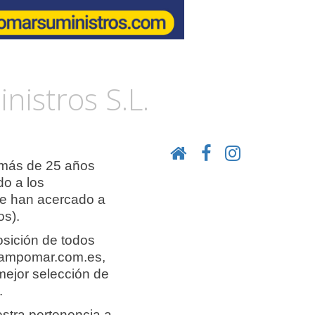
istros S.L.
 más de 25 años
do a los
 se han acercado a
os).
ición de todos
l campomar.com.es,
mejor selección de
.
stra pertenencia a