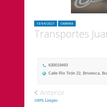
13/04/2021
CAMARA
Transportes Jua
Navegación
de
630019493
entradas
Calle Río Tirón 22, Briviesca, B
Anterior
100% Limpio