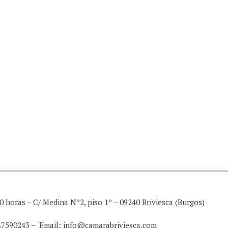
0 horas – C/ Medina Nº2, piso 1º – 09240 Briviesca (Burgos)
947590243 – Email: info@camarabriviesca.com