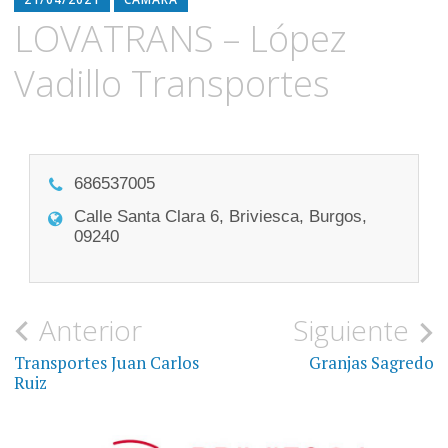
LOVATRANS – López
Vadillo Transportes
686537005
Calle Santa Clara 6, Briviesca, Burgos,
09240
Navegación
Anterior
Siguiente
de
Transportes Juan Carlos
Granjas Sagredo
Ruiz
entradas